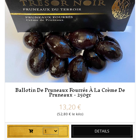
Ballotin De Pruneaux Fourrés À La Crème De
Pruneaux - 250gr
prix
13,20 €
(52,80 € le kilo)
DETAILS