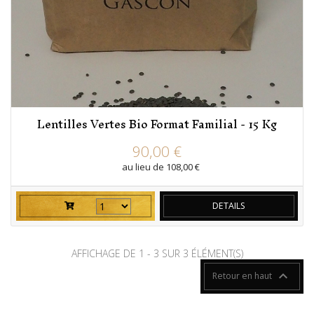
Lentilles Vertes Bio Format Familial - 15 Kg
prix
prix régulier
90,00 €
au lieu de 108,00 €
DETAILS
AFFICHAGE DE 1 - 3 SUR 3 ÉLÉMENT(S)

Retour en haut