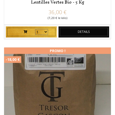
Lentilles Vertes Bio - 5 Kg
prix
36,00 €
(7,20 € le kilo)
DETAILS
PROMO !
-18,00 €