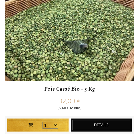
Pois Cassé Bio - 5 Kg
prix
32,00 €
(6,40 € le kilo)
DETAILS